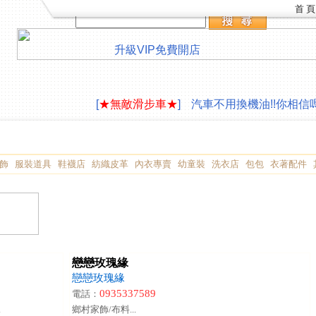
首 頁
升級VIP
免費開店
LAVAZZA 咖啡機合作供應
∮旅遊住宿,創作
[
★無敵滑步車★
]
汽車不用換機油!!你相信嗎
LAVAZZA 咖啡機合作供應
∮旅遊住宿,創作
[
★無敵滑步車★
]
汽車不用換機油!!你相信嗎
飾
服裝道具
鞋襪店
紡織皮革
內衣專賣
幼童裝
洗衣店
包包
衣著配件
戀戀玫瑰緣
戀戀玫瑰緣
0935337589
電話：
.
鄉村家飾/布料...