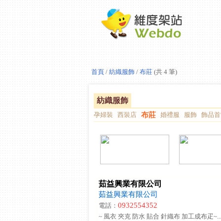
首頁
/
紡織服飾
/
布莊
(共 4 筆)
紡織服飾
孕婦裝
西裝店
布莊
婚禮服
服飾
飾品首
茹益興業有限公司
茹益興業有限公司
0932554352
電話：
~ 風衣 夾克 防水 貼合 針織布 加工成布疋~..