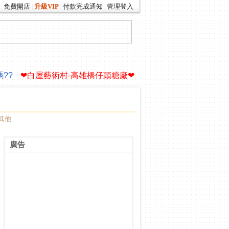
免費開店
升級VIP
付款完成通知
管理登入
|
|
|
|
你的生命故事∮
驚!老爸買了一艘遊艇
??
❤白屋藝術村-高雄橋仔頭糖廠❤
你的生命故事∮
驚!老爸買了一艘遊艇
??
❤白屋藝術村-高雄橋仔頭糖廠❤
其他
廣告