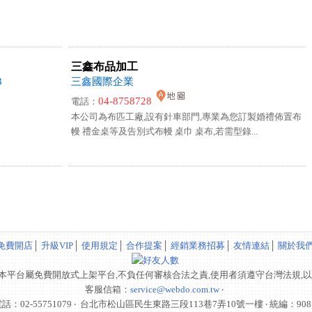
三鑫布品加工
3
三鑫國際企業
04-8758728
電話：
本公司為布匹工廠,設有針車部門,專業為您訂製婚禮佈置布
幔 禮金桌等及告別式布幔 桌巾 桌布,若需型錄...
免費開店
│
升級VIP
│
使用規定
│
合作提案
│
經銷業務招募
│
友情連結
│
關於我
本平台屬免費開放式上架平台,不負任何審核合法之責,使用者須遵守台灣法規,
客服信箱：
service@webdo.com.tw
‧
：02-55751079 ‧
台北市松山區民生東路三段113巷7弄10號一樓
‧ 統編：908