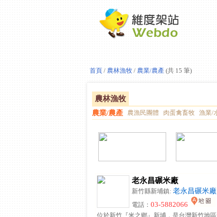
首頁
/
農林漁牧
/
農業/農產
(共 15 筆)
農林漁牧
農業/農產
農漁民團體
肉蛋禽畜牧
漁業/
老永昌碾米廠
老永昌碾米廠
新竹縣新埔鎮:
03-5882066
電話：
位於新竹『米之鄉』新埔，是台灣新竹地區