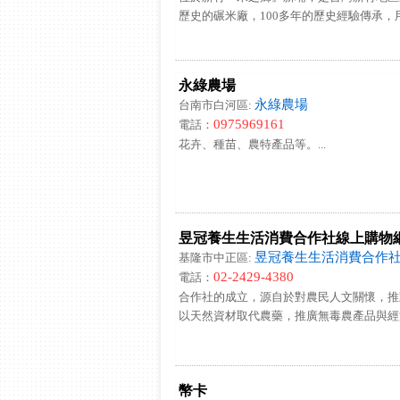
歷史的碾米廠，100多年的歷史經驗傳承，用最
永綠農場
永綠農場
台南市白河區:
0975969161
電話：
花卉、種苗、農特產品等。...
昱冠養生生活消費合作社線上購物
昱冠養生生活消費合作
基隆市中正區:
02-2429-4380
電話：
合作社的成立，源自於對農民人文關懷，推
以天然資材取代農藥，推廣無毒農產品與經濟
幣卡