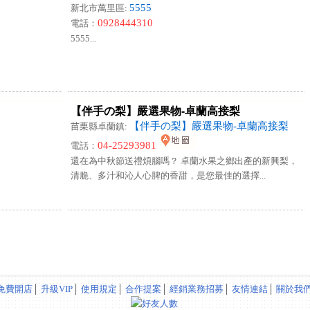
5555
新北市萬里區:
0928444310
電話：
5555...
【伴手の梨】嚴選果物-卓蘭高接梨
【伴手の梨】嚴選果物-卓蘭高接梨
苗栗縣卓蘭鎮:
04-25293981
電話：
還在為中秋節送禮煩腦嗎？ 卓蘭水果之鄉出產的新興梨，
清脆、多汁和沁人心脾的香甜，是您最佳的選擇...
免費開店
│
升級VIP
│
使用規定
│
合作提案
│
經銷業務招募
│
友情連結
│
關於我