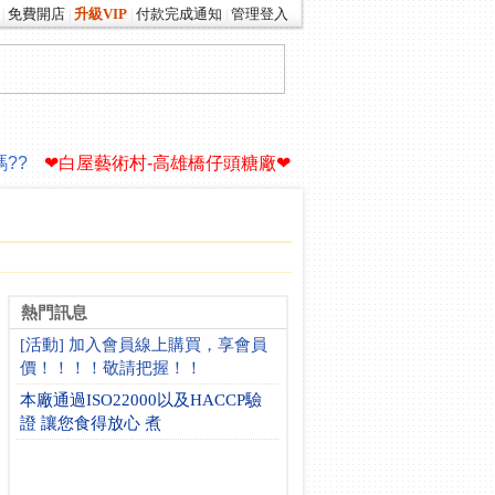
免費開店
升級VIP
付款完成通知
管理登入
|
|
|
|
你的生命故事∮
驚!老爸買了一艘遊艇
??
❤白屋藝術村-高雄橋仔頭糖廠❤
你的生命故事∮
驚!老爸買了一艘遊艇
??
❤白屋藝術村-高雄橋仔頭糖廠❤
熱門訊息
[活動] 加入會員線上購買，享會員
價！！！！敬請把握！！
本廠通過ISO22000以及HACCP驗
證 讓您食得放心 煮