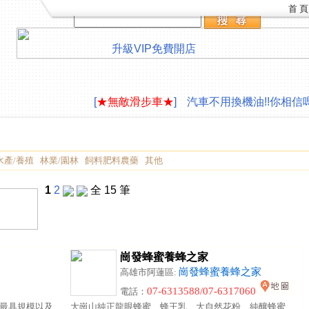
首 頁
升級VIP
免費開店
LAVAZZA 咖啡機合作供應
∮旅遊住宿,創作
[
★無敵滑步車★
]
汽車不用換機油!!你相信嗎
LAVAZZA 咖啡機合作供應
∮旅遊住宿,創作
[
★無敵滑步車★
]
汽車不用換機油!!你相信嗎
水產/養殖
林業/園林
飼料肥料農藥
其他
1
2
全 15 筆
崗發蜂蜜養蜂之家
崗發蜂蜜養蜂之家
高雄市阿蓮區:
07-6313588/07-6317060
電話：
最具規模以及
大崗山純正龍眼蜂蜜、蜂王乳、大自然花粉、純釀蜂蜜