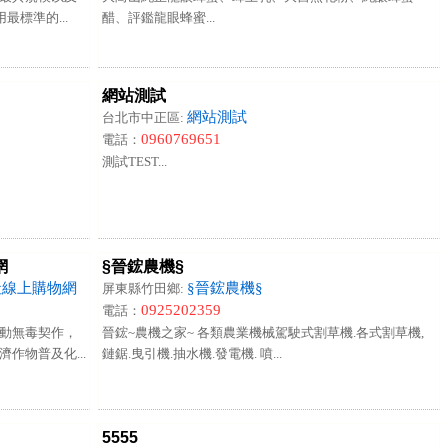
標準的...
醋、評鑑龍眼蜂蜜...
網站測試
網站測試
台北市中正區:
0960769651
電話：
測試TEST...
網
§晉鋐農機§
社線上購物網
§晉鋐農機§
屏東縣竹田鄉:
0925202359
電話：
動無毒契作，
晉鋐~農機之家~ 各類農業機械駕駛式割草機.各式割草機,
作物普及化...
鏈鋸.曳引機.抽水機.發電機. 噴...
5555