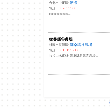
幣卡
台北市中正區:
097899900
電話：
ccccccccccccc...
娜桑瑪谷農場
娜桑瑪谷農場
桃園市復興區:
0915199717
電話：
拉拉山水蜜桃~娜桑瑪谷果園農場...