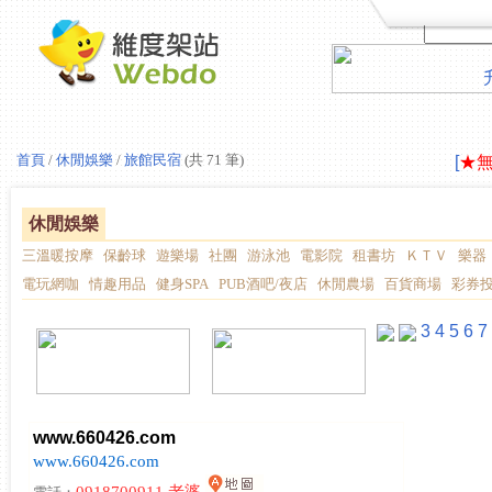
LAV
首頁
/
休閒娛樂
/
旅館民宿
(共 71 筆)
[
★
LAV
[
★
休閒娛樂
三溫暖按摩
保齡球
遊樂場
社團
游泳池
電影院
租書坊
ＫＴＶ
樂器
電玩網咖
情趣用品
健身SPA
PUB酒吧/夜店
休閒農場
百貨商場
彩券
3
4
5
6
7
www.660426.com
www.660426.com