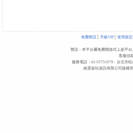
免費開店
│
升級VIP
│
使用規定
警語：本平台屬免費開放式上架平台,
客服信
服務電話：02-55751079 ‧
台北市松
維度架站資訊有限公司版權所有 © 轉載必究