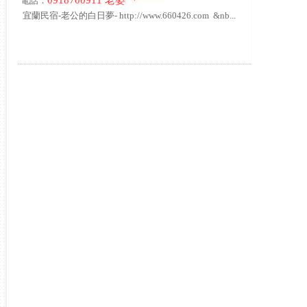
0918700911 老婆
電話：
宜蘭民宿-老公的白日夢- http://www.660426.com &nb...