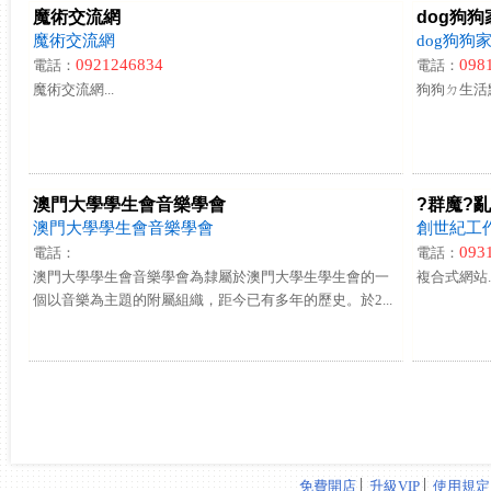
魔術交流網
dog狗狗
魔術交流網
dog狗狗
0921246834
098
電話：
電話：
魔術交流網...
狗狗ㄉ生活點
澳門大學學生會音樂學會
?群魔?
澳門大學學生會音樂學會
創世紀工
093
電話：
電話：
澳門大學學生會音樂學會為隸屬於澳門大學生學生會的一
複合式網站..
個以音樂為主題的附屬組織，距今已有多年的歷史。於2...
免費開店
│
升級VIP
│
使用規定