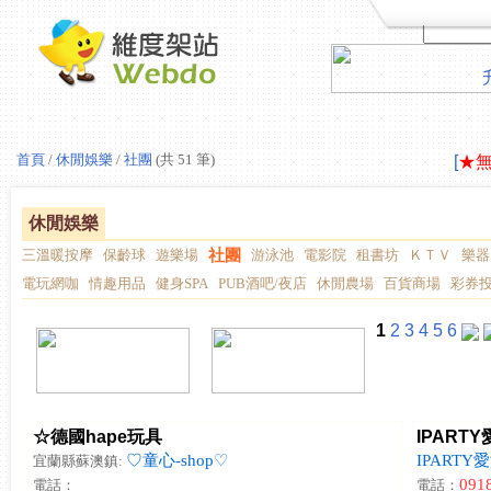
LAV
首頁
/
休閒娛樂
/
社團
(共 51 筆)
[
★
LAV
[
★
休閒娛樂
三溫暖按摩
保齡球
遊樂場
社團
游泳池
電影院
租書坊
ＫＴＶ
樂器
電玩網咖
情趣用品
健身SPA
PUB酒吧/夜店
休閒農場
百貨商場
彩券
1
2
3
4
5
6
☆德國hape玩具
IPART
♡童心-shop♡
IPARTY
宜蘭縣蘇澳鎮:
091
電話：
電話：