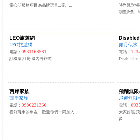
童心♡服務項目為品牌玩具...等。...
時尚派對領導
別墅派對...等
LEO旅遊網
Disabled
LEO旅遊網
如月似水
0931168581
123
電話：
電話：
訂機票.訂房.國內外旅遊...
Disabled story
西岸家族
飛躍無限=
西岸家族
飛躍無限=]
0980231360
093
電話：
電話：
喜好玩車的車友，歡迎你們一同加入...
大家好嘎.飛躍
多...