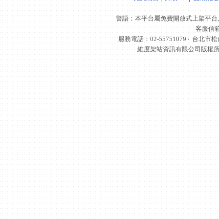
警語：本平台屬免費開放式上架平台,
客服信
服務電話：02-55751079 ‧
台北市松
維度架站資訊有限公司版權所有 © 轉載必究