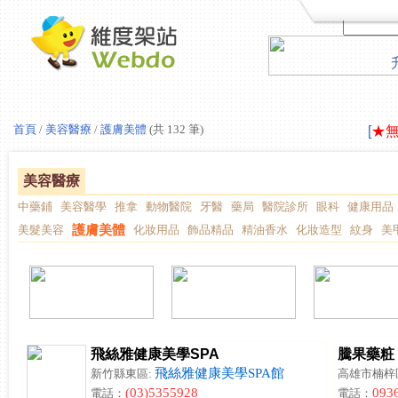
LAV
首頁
/
美容醫療
/
護膚美體
(共 132 筆)
[
★
LAV
[
★
美容醫療
中藥鋪
美容醫學
推拿
動物醫院
牙醫
藥局
醫院診所
眼科
健康用品
美髮美容
護膚美體
化妝用品
飾品精品
精油香水
化妝造型
紋身
美
飛絲雅健康美學SPA
騰果藥粧
飛絲雅健康美學SPA館
新竹縣東區:
高雄市楠梓
(03)5355928
093
電話：
電話：