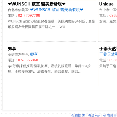
❤WUNSCH 葳宣 醫美新發現❤
Unique
❤WUNSCH 葳宣 醫美新發現❤
台北市信義區:
台中市中區
02-77097798
096
電話：
電話：
WUNSCH 葳宣 沙龍級保養面膜，美妝網友好評不斷，更是
女裝、服飾、
眾多網友最愛團購面膜品牌之一！ WU...
卿享
于蓁天然
卿享
于蓁天然
高雄市左營區:
07-5565060
098
電話：
電話：
spa芳療課程推薦:隆乳按摩、產後乳腺疏通、孕婦SPA按
天然手工皂
摩、產後瘦身SPA、經絡養生、頭部舒壓、腿部...
免費開店
│
升級VIP
│
使用規定