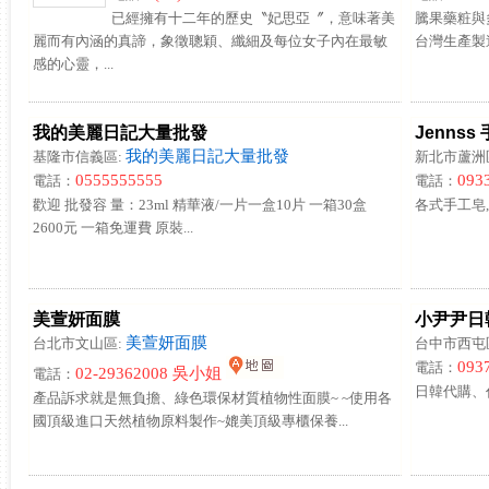
已經擁有十二年的歷史〝妃思亞〞，意味著美
騰果藥粧與
麗而有內涵的真諦，象徵聰穎、纖細及每位女子內在最敏
台灣生產製
感的心靈，...
我的美麗日記大量批發
Jennss
我的美麗日記大量批發
基隆市信義區:
新北市蘆洲
0555555555
093
電話：
電話：
歡迎 批發容 量：23ml 精華液/一片一盒10片 一箱30盒
各式手工皂,
2600元 一箱免運費 原裝...
美萱妍面膜
小尹尹日
美萱妍面膜
台北市文山區:
台中市西屯
093
電話：
02-29362008 吳小姐
電話：
日韓代購、代
產品訴求就是無負擔、綠色環保材質植物性面膜~ ~使用各
國頂級進口天然植物原料製作~媲美頂級專櫃保養...