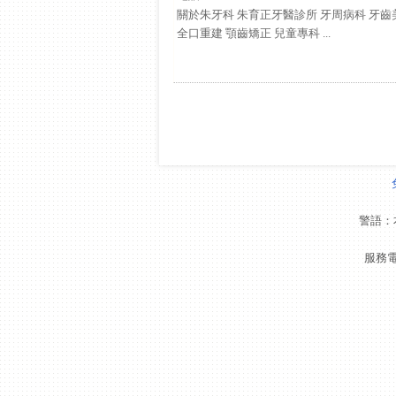
關於朱牙科 朱育正牙醫診所 牙周病科 牙齒
全口重建 顎齒矯正 兒童專科 ...
警語：
服務電話