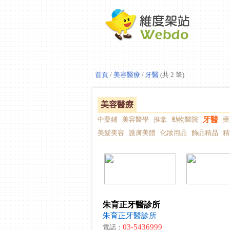
首頁
/
美容醫療
/
牙醫
(共 2 筆)
美容醫療
中藥鋪
美容醫學
推拿
動物醫院
牙醫
藥
美髮美容
護膚美體
化妝用品
飾品精品
精
朱育正牙醫診所
朱育正牙醫診所
03-5436999
電話：