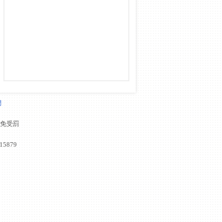
們
以免受罰
15879