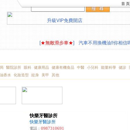
首 頁
升級VIP
免費開店
LAVAZZA 咖啡機合作供應
∮旅遊住宿,創作
[
★無敵滑步車★
]
汽車不用換機油!!你相信嗎
LAVAZZA 咖啡機合作供應
∮旅遊住宿,創作
[
★無敵滑步車★
]
汽車不用換機油!!你相信嗎
局
醫院診所
眼科
健康用品
健康有機食品
中醫
小兒科
能量科學
健診
油香水
化妝造型
紋身
美甲
其他
快樂牙醫診所
快樂牙醫診所
0987310691
電話：