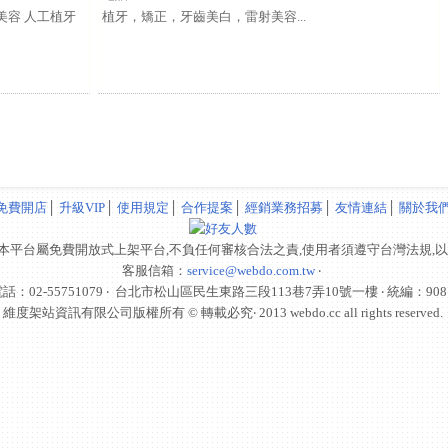
美容 人工植牙
植牙，矯正，牙齒美白，雷射美容...
免費開店
│
升級VIP
│
使用規定
│
合作提案
│
經銷業務招募
│
友情連結
│
關於我
本平台屬免費開放式上架平台,不負任何審核合法之責,使用者須遵守台灣法規,
客服信箱：
service@webdo.com.tw
‧
：02-55751079 ‧
台北市松山區民生東路三段113巷7弄10號一樓
‧ 統編：908
維度架站資訊有限公司版權所有 © 轉載必究‧ 2013 webdo.cc all rights reserved.