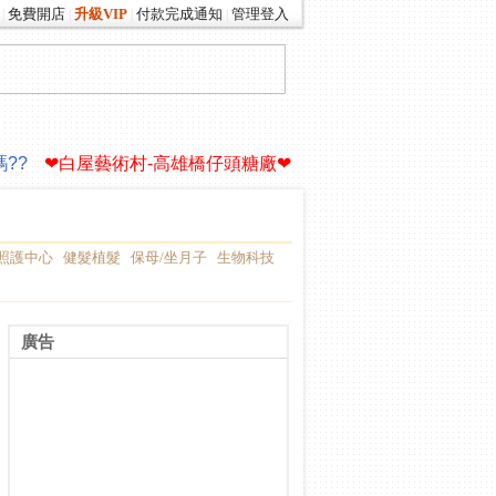
免費開店
升級VIP
付款完成通知
管理登入
|
|
|
|
你的生命故事∮
驚!老爸買了一艘遊艇
??
❤白屋藝術村-高雄橋仔頭糖廠❤
你的生命故事∮
驚!老爸買了一艘遊艇
??
❤白屋藝術村-高雄橋仔頭糖廠❤
照護中心
健髮植髮
保母/坐月子
生物科技
廣告