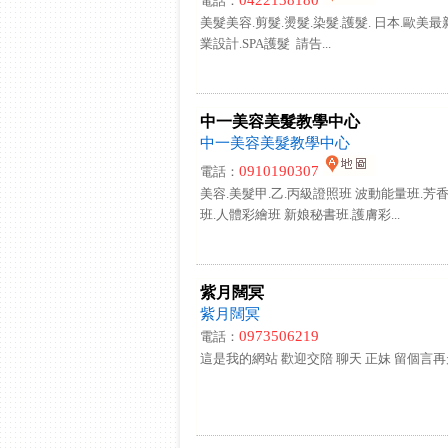
0422138180
電話：
美髮美容.剪髮.燙髮.染髮.護髮. 日本.歐美最
業設計.SPA護髮 請告...
中一美容美髮教學中心
中一美容美髮教學中心
0910190307
電話：
美容.美髮甲.乙.丙級證照班 波動能量班.芳
班.人體彩繪班 新娘秘書班.護膚彩...
紫月闊冥
紫月闊冥
0973506219
電話：
這是我的網站 歡迎交陪 聊天 正妹 留個言再走嗎