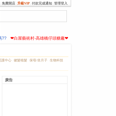
免費開店
升級VIP
付款完成通知
管理登入
|
|
|
|
你的生命故事∮
驚!老爸買了一艘遊艇
??
❤白屋藝術村-高雄橋仔頭糖廠❤
你的生命故事∮
驚!老爸買了一艘遊艇
??
❤白屋藝術村-高雄橋仔頭糖廠❤
照護中心
健髮植髮
保母/坐月子
生物科技
廣告