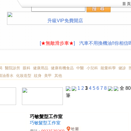
首 頁
升級VIP
免費開店
LAVAZZA 咖啡機合作供應
∮旅遊住宿,創作
[
★無敵滑步車★
]
汽車不用換機油!!你相信嗎
LAVAZZA 咖啡機合作供應
∮旅遊住宿,創作
[
★無敵滑步車★
]
汽車不用換機油!!你相信嗎
局
醫院診所
眼科
健康用品
健康有機食品
中醫
小兒科
能量科學
健診
精油香水
化妝造型
紋身
美甲
其他
1
2
3
4
5
6
7
8
全 80
筆
巧敏髮型工作室
巧敏髮型工作室