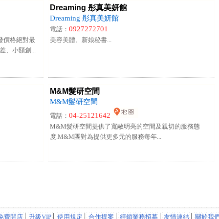
Dreaming 彤真美妍館
Dreaming 彤真美妍館
0927272701
電話：
發價格絕對最
美容美體、新娘秘書...
、小額創...
M&M髮研空間
M&M髮研空間
04-25121642
電話：
M&M髮研空間提供了寬敞明亮的空間及親切的服務態
度.M&M團對為提供更多元的服務每年...
免費開店
│
升級VIP
│
使用規定
│
合作提案
│
經銷業務招募
│
友情連結
│
關於我