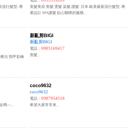
0933539269
電話：
新流行髮型..專
美髮美容.剪髮.燙髮.染髮.護髮. 日本.歐美最新流行髮型..專
業設計.SPA護髮.貼心關懷的服務....
新亂剪BIGI
新亂剪BIGI
0985169417
電話：
剪髮...
香療法 指甲彩繪
coco9632
coco9632
0987954518
電話：
~~...
希望大家常常來...