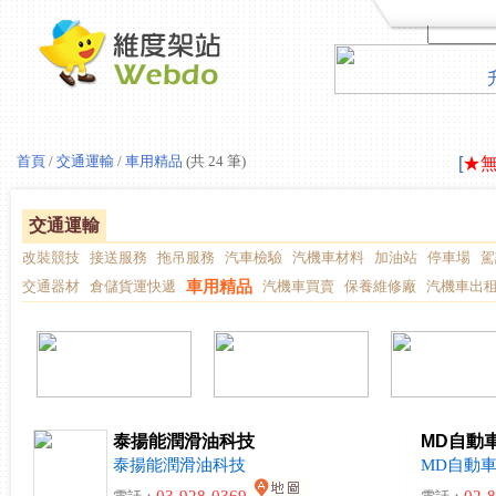
LAV
首頁
/
交通運輸
/
車用精品
(共 24 筆)
[
★
LAV
[
★
交通運輸
改裝競技
接送服務
拖吊服務
汽車檢驗
汽機車材料
加油站
停車場
駕
交通器材
倉儲貨運快遞
車用精品
汽機車買賣
保養維修廠
汽機車出
泰揚能潤滑油科技
MD自動
泰揚能潤滑油科技
MD自動