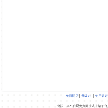
免費開店
│
升級VIP
│
使用規定
警語：本平台屬免費開放式上架平台,