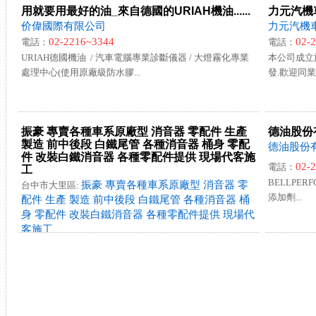
用就要用最好的油_來自德國的URIAH機油......
力元汽機
价偉國際有限公司
力元汽機
02-2216~3344
02-
電話：
電話：
URIAH德國機油 / 汽車電腦專業診斷儀器 / 大燈霧化專業
本公司成立
處理中心(使用原廠級防水膠...
發.歡迎同業
振豪 專賣各種車系原廠型 消音器 零配件 生產
德油股份
製造 前中後段 白鐵尾管 各種消音器 桶身 零配
德油股份
件 改裝白鐵消音器 各種零配件提供 現場代客施
02-
電話：
工
BELLPER
振豪 專賣各種車系原廠型 消音器 零
台中市大里區:
添加劑...
配件 生產 製造 前中後段 白鐵尾管 各種消音器 桶
身 零配件 改裝白鐵消音器 各種零配件提供 現場代
客施工
0424966405
電話：
專賣各種車系原廠型消音器前中後段. 各種消音器零配件.改
裝白鐵消音器各種另配件提供.現場代客施工.歡...