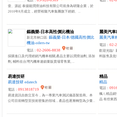
03-928-0369
02-
電話：
電話：
壹、源起 泰揚能潤滑油科技有限公司前身為研隆企業，於
2010年8月成立，經營裕隆汽車集團旗下經銷、...
鏂義樂-日本高性價比機油
麗美汽車
鏂義樂-日本/德國高性價比
麗美汽車
新北市林口區:
機油-oilers-tw
02-
電話：
02-2606-8838
電話：
歡迎光臨!
採購進口及代理經銷汽機車相關,產品主要以潤滑油劑, 添加
料販售及批發,
劑, 輔料在台灣汽機車連鎖量販賣場零售業, ...
易達技研
精品
易達技研 edatech
精品
091
電話：
0913818719
電話：
楓ㄦ精品銷售
易達資訊自創立至今，為一專業汽車測試儀器製造商。本
品 有些東西
公司目前轉型至技術密集的領域，產品也逐漸轉型為少量...