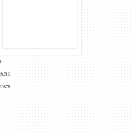
們
以免受罰
15879