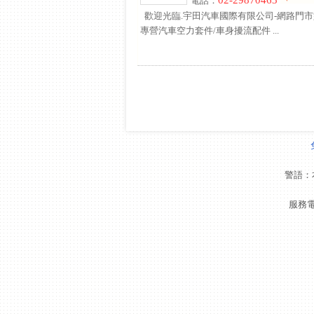
02-29870463
電話：
歡迎光臨.宇田汽車國際有限公司-網路門市
專營汽車空力套件/車身擾流配件 ...
警語：
服務電話