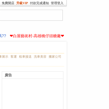
免費開店
升級VIP
付款完成通知
管理登入
|
|
|
|
你的生命故事∮
驚!老爸買了一艘遊艇
??
❤白屋藝術村-高雄橋仔頭糖廠❤
你的生命故事∮
驚!老爸買了一艘遊艇
??
❤白屋藝術村-高雄橋仔頭糖廠❤
車展示
客運
租車接送
洗車美容
搬家公司
廣告