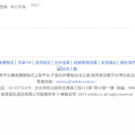
3321...
型錄 本公司為
免費開店
│
升級VIP
│
使用規定
│
合作提案
│
經銷業務招募
│
友情連結
│
關於我
本平台屬免費開放式上架平台,不負任何審核合法之責,使用者須遵守台灣法規,
客服信箱：
service@webdo.com.tw
‧
：02-55751079 ‧
台北市松山區民生東路三段113巷7弄10號一樓
‧ 統編：908
維度架站資訊有限公司版權所有 © 轉載必究‧ 2013 webdo.cc all rights reserved.