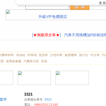
首 頁
升級VIP
免費開店
LAVAZZA 咖啡機合作供應
∮旅遊住宿,創作
[
★無敵滑步車★
]
汽車不用換機油!!你相信嗎
LAVAZZA 咖啡機合作供應
∮旅遊住宿,創作
[
★無敵滑步車★
]
汽車不用換機油!!你相信嗎
汽機車材料
加油站
停車場
駕訓班
計程叫車
修賣機車
旅行社
中古車
汽
買賣
保養維修廠
汽機車出租
其他
3321
套件
3321
台東縣台東市:
+886926123149
電話：