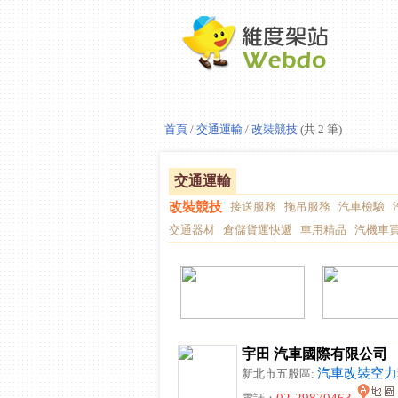
首頁
/
交通運輸
/
改裝競技
(共 2 筆)
交通運輸
改裝競技
接送服務
拖吊服務
汽車檢驗
交通器材
倉儲貨運快遞
車用精品
汽機車
宇田 汽車國際有限公司
汽車改裝空力
新北市五股區: