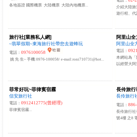
02-
電話：
各地簽證 國際機票 大陸機票 大陸內地機票...
介紹大陸旅
遊行程、代
旅行社[業務私人網]
阿里山全
~翡翠假期~東海旅行社帶您去遊蜂玩
阿里山全
092
電話：
0976100058
電話：
本網站為「
姚 先 生~ 手機:0976-100058/ e-mail:roni710731@hot...
以經營大阿
菲常好玩~菲律賓宿霧
長伶旅行
信安旅行社
長伶旅行
0912412775(曾經理)
電話：
886
電話：
菲律賓宿霧...
長伶旅行社有
號4樓 之8 電話