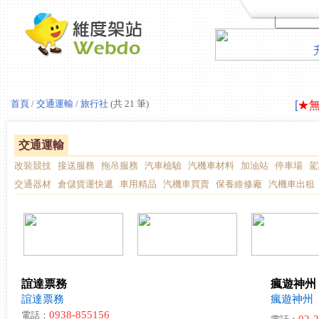
LAV
首頁
/
交通運輸
/
旅行社
(共 21 筆)
[
★
LAV
[
★
交通運輸
改裝競技
接送服務
拖吊服務
汽車檢驗
汽機車材料
加油站
停車場
駕
交通器材
倉儲貨運快遞
車用精品
汽機車買賣
保養維修廠
汽機車出租
誼達票務
瘋遊神州
誼達票務
瘋遊神州
0938-855156
電話：