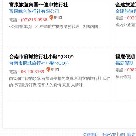
富康旅遊集團~~達申旅行社
金建旅遊
富康綜合旅行社有限公司
金建旅遊
092
電話：
(07)215-9938
電話：
國內外旅遊行
<公司營運項目>1.中華航空機票業務代理 2.國內國...
台南市府城旅行社小豬^(OO)^
福鹿假期
台南市府城旅行社小豬^(OO)^
福鹿假期
098
電話：
06-2003169
電話：
福鹿假期...
由幾個年輕的領隊.有旅遊夢想的成員.所創立的旅行社.我們
的行程量身訂做.南部人的真情.真意.人情味....
免費開店
│
升級VIP
│
使用規定